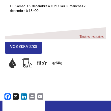
Du Samedi 05 décembre à 10h00 au Dimanche 06
décembre à 18h00
Toutes les dates
VOS SERVICES
F
X
L
P
E
a
i
r
m
c
n
i
a