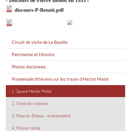
- Discours de Pierre Benoit en 1953 :
discours-P-Benoit.pdf
MENU
Circuit de visite de La Bouille
GAUCHE
Patrimoine et Histoire
Photos Anciennes
Promenade littéraire sur les traces d’Hector Malot
1. Square Hector Malot
2. Vitrail des notaires
3. Place du Bateau - embarcadère
4. Maison natale