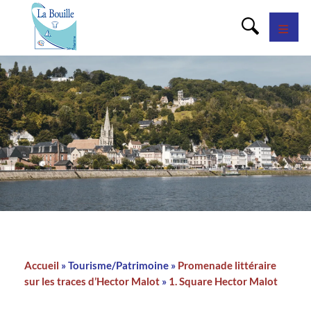
Panneau de gestion des cookies
Accueil
Tourisme/Patrimoine
Promenade littéraire
Fil
sur les traces d’Hector Malot
1. Square Hector Malot
d'Ariane