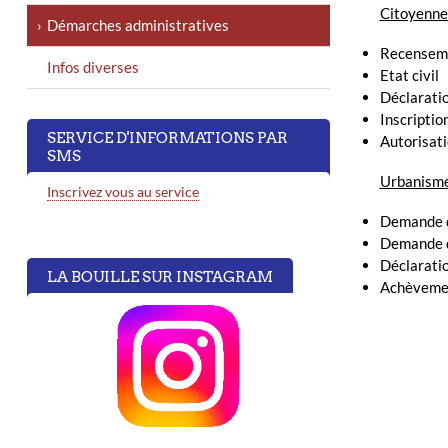
Citoyennet
Démarches administratives
Recenseme
Infos diverses
Etat civil
Déclarati
Inscription
SERVICE D'INFORMATIONS PAR
Autorisati
SMS
Urbanisme
Inscrivez vous au service
Demande d
Demande d
Déclarati
LA BOUILLE SUR INSTAGRAM
Achèvement