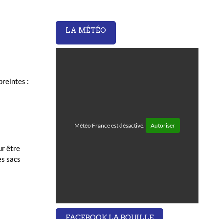
LA MÉTÉO
reintes :
Météo France est désactivé.
Autoriser
ur être
es sacs
FACEBOOK LA BOUILLE