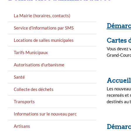
MENU
La Mairie (horaires, contacts)
GAUCHE
Démarch
Service d’informations par SMS
Cartes d
Locations de salles municipales
Vous devez v
Tarifs Municipaux
Grand-Couro
Autorisations d'urbanisme
Santé
Accueil
Les nouveaux
Collecte des déchets
recensés et 
Transports
destinés au t
Informations sur le nouveau parc
Démarch
Artisans