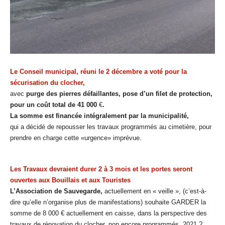
Le Conseil municipal, réuni le 2 décembre a voté pour la
sécurisation du clocher,
avec
purge des pierres défaillantes, pose d’un filet de protection,
pour un coût total de 41 000
€
.
La somme est financée intégralement par la municipalité,
qui a décidé de repousser les travaux programmés au cimetière, pour
prendre en charge cette «urgence» imprévue.
Les Travaux devraient durer 2 à 3 mois et les portes seront
ouvertes aux Bouillais et aux Touristes
L’Association de Sauvegarde,
actuellement en « veille », (c’est-à-
dire qu’elle n’organise plus de manifestations) souhaite GARDER la
somme de 8 000 € actuellement en caisse,
dans la perspective des
travaux de rénovation du clocher, non encore programmés. 2021 ?