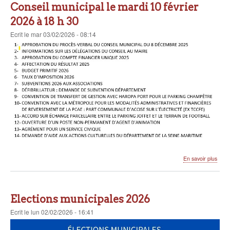
Aîné
Conseil municipal le mardi 10 février
2026
2026 à 18 h 30
Ecrit
le
mar 03/02/2026 - 08:14
sur
En savoir plus
Conse
munic
le
mard
Elections municipales 2026
10
févri
Ecrit
le
lun 02/02/2026 - 16:41
2026
à