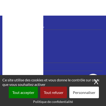
k
n
BULLETIN MUNICIPAL
bulletin N°48 (1).pdf
https://www.calameo.co…
MENU
Nous contacter
PIED
Mentions légales
DE
PAGE
Ce site utilise des cookies et vous donne le contrôle sur ceux
X
Ma
que vous souhaitez activer
Tout accepter
Tout refuser
Personnaliser
Politique de confidentialité