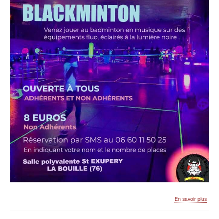
sur
En savoir plus
Soir
Blac