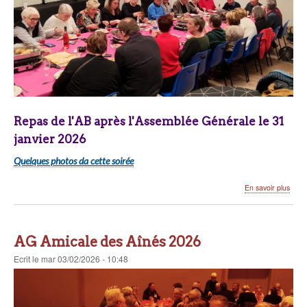
Repas de l'AB après l'Assemblée Générale le 31
janvier 2026
Quelques photos da cette soirée
sur
En savoir plus
AG
de
l'Ani
Bouil
AG Amicale des Aînés 2026
2026
Ecrit
le
mar 03/02/2026 - 10:48