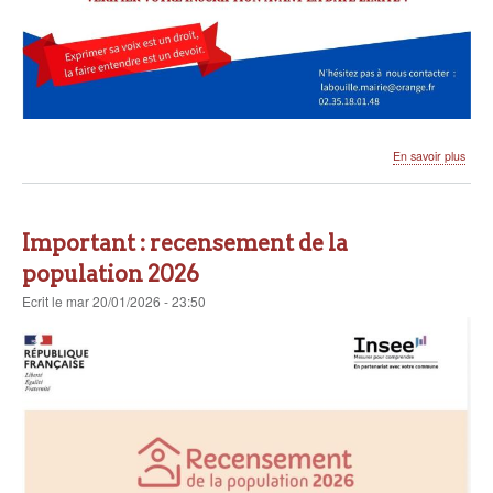
sur
En savoir plus
Elect
munic
2026
Important : recensement de la
population 2026
Ecrit
le
mar 20/01/2026 - 23:50