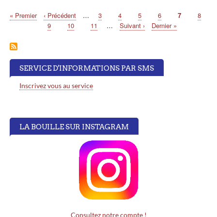
Première
« Premier
Page
‹ Précédent
…
Page
3
Page
4
Page
5
Page
6
Page
7
Page
8
Pagination
page
précédente
Page
9
Page
10
Page
11
…
Page
Suivant ›
Dernière
Dernier »
suivante
page
SERVICE D'INFORMATIONS PAR SMS
Inscrivez vous au service
LA BOUILLE SUR INSTAGRAM
Consultez notre compte !