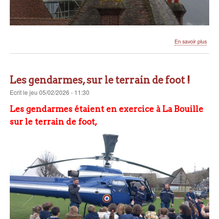
sur
En savoir plus
Les
trava
du
cloch
Les gendarmes, sur le terrain de foot !
comm
Ecrit
le
jeu 05/02/2026 - 11:30
Les gendarmes étaient en exercice à La Bouille
sur le terrain de foot,