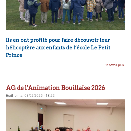
Ils en ont profité pour faire découvrir leur
hélicoptère aux enfants de l’école Le Petit
Prince
sur
En savoir plus
Les
gend
sur
le
AG de l'Animation Bouillaise 2026
terra
de
Ecrit
le
mar 03/02/2026 - 18:22
foot
!