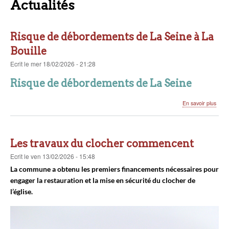
Actualités
Risque de débordements de La Seine à La
Bouille
Ecrit
le
mer 18/02/2026 - 21:28
Risque de débordements de La Seine
sur
En savoir plus
Risq
de
débo
de
Les travaux du clocher commencent
La
Sein
Ecrit
le
ven 13/02/2026 - 15:48
à
La commune a obtenu les premiers financements nécessaires pour
La
engager la restauration et la mise en sécurité du clocher de
Bouil
l’église.