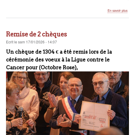
sur
En savoir plus
Impo
:
rece
de
Remise de 2 chèques
la
popul
Ecrit
le
sam 17/01/2026 - 14:07
2026
Un chèque de
1304 €
a été remis lors de la
cérémonie des voeux à la Ligue contre le
Cancer pour (Octobre Rose),