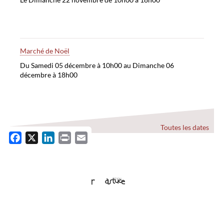
Marché de Noël
Du Samedi 05 décembre à 10h00 au Dimanche 06
décembre à 18h00
Toutes les dates
F
X
L
P
E
VOS SERVICES
a
i
r
m
c
n
i
a
e
k
n
i
b
e
t
l
o
d
o
I