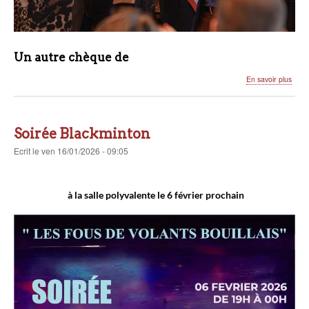
Un autre chèque de
sur
En savoir plus
Remi
de
2
chèq
Soirée Blackminton
Ecrit
le
ven 16/01/2026 - 09:05
à la salle polyvalente le 6 février prochain