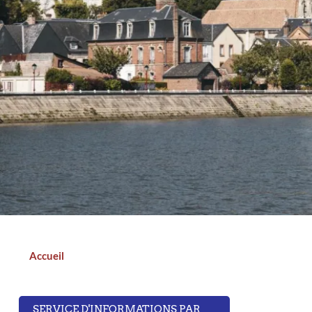
n
a
d
t
i
I
l
n
Accueil
Fil
d'Ariane
SERVICE D'INFORMATIONS PAR