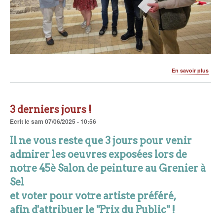
sur
En savoir plus
Le
45è
Salo
de
3 derniers jours !
Pein
a
Ecrit
le
sam 07/06/2025 - 10:56
ferm
ses
Il ne vous reste que 3 jours
pour venir
port
admirer les oeuvres exposées lors de
notre 45è Salon de peinture au Grenier à
Sel
et voter pour votre artiste préféré,
afin d'attribuer le "Prix du Public" !