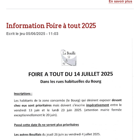
sur
En savoir plus
3
dern
jour
!
Information Foire à tout 2025
Ecrit
le
jeu 05/06/2025 - 11:03