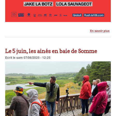
sur
En savoir plus
Fest
Rus
Plac
Sain
Le 5 juin, les ainés en baie de Somme
Mich
(mus
Ecrit
le
sam 07/06/2025 - 12:25