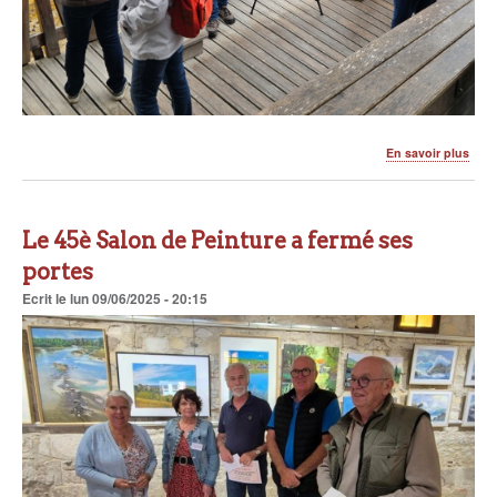
sur
En savoir plus
Le
5
juin,
les
Le 45è Salon de Peinture a fermé ses
ainé
en
portes
baie
Ecrit
le
lun 09/06/2025 - 20:15
de
Som