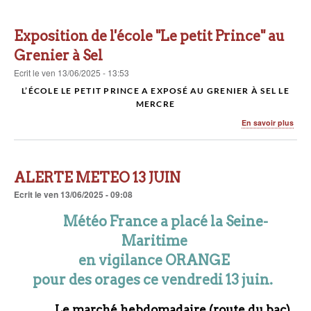
Rush
une
très
Exposition de l'école "Le petit Prince" au
belle
soiré
Grenier à Sel
musi
Ecrit
le
ven 13/06/2025 - 13:53
L’ÉCOLE LE PETIT PRINCE A EXPOSÉ AU GRENIER À SEL LE
MERCRE
sur
En savoir plus
Expo
de
l'éco
"Le
ALERTE METEO 13 JUIN
petit
Prin
Ecrit
le
ven 13/06/2025 - 09:08
au
Gren
Météo France a placé la Seine-
à
Maritime
Sel
en vigilance ORANGE
pour des orages ce vendredi 13 juin.
Le marché hebdomadaire (route du bac)