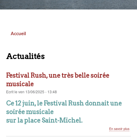
Accueil
Fil
d'Ariane
Actualités
Festival Rush, une très belle soirée
musicale
Ecrit
le
ven 13/06/2025 - 13:48
Ce 12 juin, le Festival Rush donnait une
soirée musicale
sur la place Saint-Michel.
sur
En savoir plus
Festi