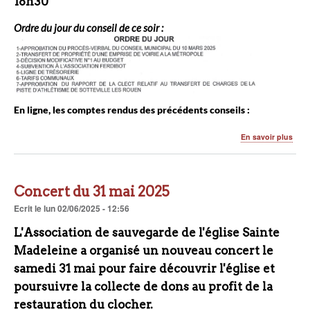
18h30
Ordre du jour du conseil de ce soir :
En ligne, les comptes rendus des précédents conseils :
sur
En savoir plus
Cons
muni
lund
2
Concert du 31 mai 2025
juin
à
Ecrit
le
lun 02/06/2025 - 12:56
18h3
L'Association de sauvegarde de l'église Sainte
Madeleine a organisé un nouveau concert le
samedi 31 mai pour faire découvrir l'église et
poursuivre la collecte de dons au profit de la
restauration du clocher.